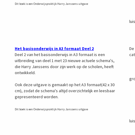
G:
Dit boek is een Onderwijspraktijk Harry Janssens uitgave
H:
I:
lui
J:
K:
Het basisonderwijs in A3 formaat Deel 2
De 
Deel 2 van het basisonderwijs in A3 formaat is een
ca
uitbreiding van deel 1 met 23 nieuwe actuele schema's,
A:
die Harry Janssens door zijn werk op de scholen, heeft
B:
ontwikkeld.
C:
gr
Ook deze uitgave is gemaakt op het A3 formaat(42 x 30
D:
cm), zodat de schema's altijd overzichtelijk en leesbaar
E:
gepresenteerd worden.
F:
G:
H:
Dit boek is een Onderwijspraktijk Harry Janssens uitgave
I:
lui
J:
K: