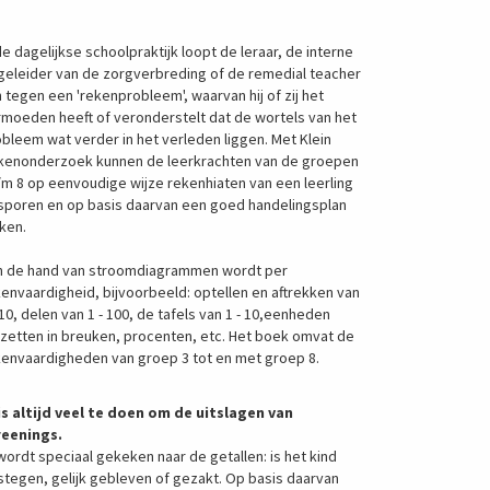
de dagelijkse schoolpraktijk loopt de leraar, de interne
geleider van de zorgverbreding of de remedial teacher
 tegen een 'rekenprobleem', waarvan hij of zij het
moeden heeft of veronderstelt dat de wortels van het
bleem wat verder in het verleden liggen. Met Klein
kenonderzoek kunnen de leerkrachten van de groepen
/m 8 op eenvoudige wijze rekenhiaten van een leerling
sporen en op basis daarvan een goed handelingsplan
ken.
n de hand van stroomdiagrammen wordt per
envaardigheid, bijvoorbeeld: optellen en aftrekken van
 10, delen van 1 - 100, de tafels van 1 - 10,eenheden
zetten in breuken, procenten, etc. Het boek omvat de
kenvaardigheden van groep 3 tot en met groep 8.
 is altijd veel te doen om de uitslagen van
reenings.
wordt speciaal gekeken naar de getallen: is het kind
tegen, gelijk gebleven of gezakt. Op basis daarvan