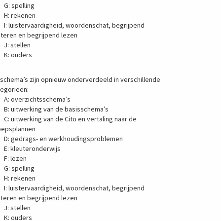
 spelling
 rekenen
 luistervaardigheid, woordenschat, begrijpend
steren en begrijpend lezen
 stellen
 ouders
schema’s zijn opnieuw onderverdeeld in verschillende
tegorieën:
 overzichtsschema’s
 uitwerking van de basisschema’s
 uitwerking van de Cito en vertaling naar de
oepsplannen
 gedrags- en werkhoudingsproblemen
 kleuteronderwijs
 lezen
 spelling
 rekenen
 luistervaardigheid, woordenschat, begrijpend
steren en begrijpend lezen
 stellen
 ouders