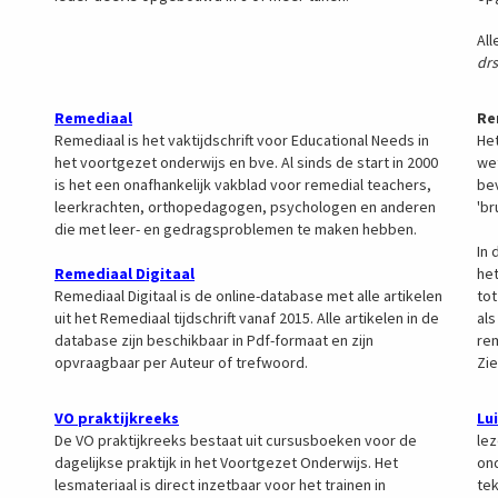
All
drs
Remediaal
Re
Remediaal is het vaktijdschrift voor Educational Needs in
Het
het voortgezet onderwijs en bve. Al sinds de start in 2000
we
is het een onafhankelijk vakblad voor remedial teachers,
bev
leerkrachten, orthopedagogen, psychologen en anderen
'br
die met leer- en gedragsproblemen te maken hebben.
In 
Remediaal Digitaal
het
Remediaal Digitaal is de online-database met alle artikelen
tot
uit het Remediaal tijdschrift vanaf 2015. Alle artikelen in de
al
database zijn beschikbaar in Pdf-formaat en zijn
rem
opvraagbaar per Auteur of trefwoord.
Zie
VO praktijkreeks
Lu
De VO praktijkreeks bestaat uit cursusboeken voor de
lez
dagelijkse praktijk in het Voortgezet Onderwijs. Het
ond
lesmateriaal is direct inzetbaar voor het trainen in
te