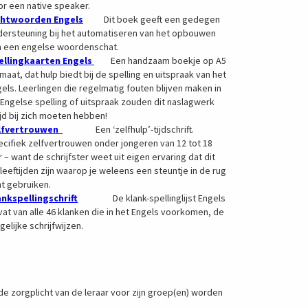
r een native speaker.
chtwoorden Engels
Dit boek geeft een gedegen
dersteuning bij het automatiseren van het opbouwen
n een engelse woordenschat.
ellingkaarten Engels
Een handzaam boekje op A5
maat, dat hulp biedt bij de spelling en uitspraak van het
els. Leerlingen die regelmatig fouten blijven maken in
Engelse spelling of uitspraak zouden dit naslagwerk
ijd bij zich moeten hebben!
lfvertrouwen
Een ‘zelfhulp’-tijdschrift.
cifiek zelfvertrouwen onder jongeren van 12 tot 18
r – want de schrijfster weet uit eigen ervaring dat dit
leeftijden zijn waarop je weleens een steuntje in de rug
t gebruiken.
ankspellingschrif
t
De klank-spellinglijst Engels
at van alle 46 klanken die in het Engels voorkomen, de
elijke schrijfwijzen.
de zorgplicht van de leraar voor zijn groep(en) worden