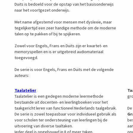
Duits is bedoeld voor de opstap van het basisonderwijs
naar het voortgezet onderwijs.
Met name afgestemd voor mensen met dyslexie, maar
tegelijkertijd een zeer handige methode om de moderne
talen op te pakken of bij te spijkeren.
Zowel voor Engels, Frans en Duits zijn er kwartet- en
memoryspellen en is er uitgebreid audiomateriaal
toegevoegd.
De serie is voor Engels, Frans en Duits met de volgende
auteurs:
Taalatelier
Ta
Taalatelier is een gedegen moderne leermethode
gro
bestaande uit docenten- en leerlingboeken voor het
taakgericht leren van functioneel Nederlands taalgebruik.
De
De serie is zowel toepasbaar voor individueel gebruik als
Gr
voor scholen ter ondersteuning van leerlingen bij de
bes
uitvoering van diverse taaltaken.
aa
Ieder deel is opgebouwd in 8 of meer taken.
opg