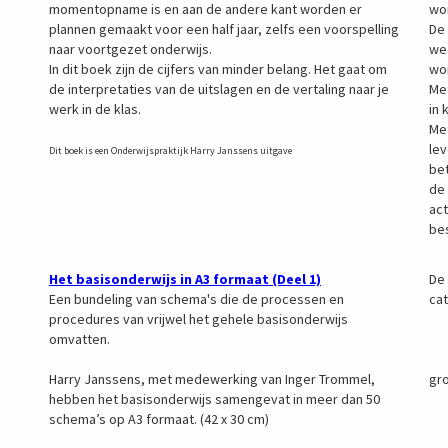
momentopname is en aan de andere kant worden er
wo
plannen gemaakt voor een half jaar, zelfs een voorspelling
De 
naar voortgezet onderwijs.
we
In dit boek zijn de cijfers van minder belang. Het gaat om
wor
de interpretaties van de uitslagen en de vertaling naar je
Met
werk in de klas.
in 
Met
lev
Dit boek is een Onderwijspraktijk Harry Janssens uitgave
be
de 
act
bes
Het basisonderwijs in A3 formaat (Deel 1)
De 
Een bundeling van schema's die de processen en
ca
procedures van vrijwel het gehele basisonderwijs
A:
omvatten.
B:
C:
Harry Janssens, met medewerking van Inger Trommel,
gr
hebben het basisonderwijs samengevat in meer dan 50
D:
schema’s op A3 formaat. (42 x 30 cm)
E:
F: