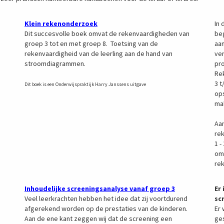
Klein rekenonderzoek
In 
Dit succesvolle boek omvat de rekenvaardigheden van
be
groep 3 tot en met groep 8. Toetsing van de
aan
rekenvaardigheid van de leerling aan de hand van
ver
stroomdiagrammen.
pro
Re
3 t
Dit boek is een Onderwijspraktijk Harry Janssens uitgave
op
ma
Aa
rek
1 -
om
re
Inhoudelijke screeningsanalyse vanaf groep 3
Er
Veel leerkrachten hebben het idee dat zij voortdurend
sc
afgerekend worden op de prestaties van de kinderen.
Er 
Aan de ene kant zeggen wij dat de screening een
ges