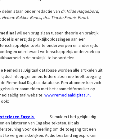
e delen staan onder redactie van
dr. Hilde Haquebord
,
. Helene Bakker-Renes
,
drs. Tineke Fennis-Poort.
mediaal
wil een brug slaan tussen theorie en praktijk.
 doel is enerzijds praktijkoplossingen aan een
tenschappelijke toets te onderwerpen en anderzijds
indingen uit relevant wetenschappelijk onderzoek op
uikbaarheid in de praktijk' te beoordelen.
de Remediaal Digitaal database worden alle artikelen uit
 tijdschrift opgenomen. Iedere abonnee heeft toegang
 de Remediaal Digitaal database. Een abonnee kan zich
s gebruiker aanmelden met het aanmeldformulier op
ediaaldigitaal website:
www.remediaaldigitaal.nl
 ook:
isterlezen Engels
Stimuleert het gelijktijdig
en en luisteren van Engelse teksten. Dit als
ersteuning voor de leerling om de toegang tot een
kst te vergemakkelijken. Audio bestand ingesproken