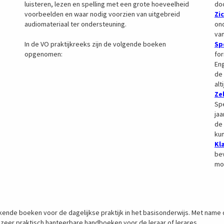
luisteren, lezen en spelling met een grote hoeveelheid
doo
voorbeelden en waar nodig voorzien van uitgebreid
Zi
audiomateriaal ter ondersteuning.
on
va
In de VO praktijkreeks zijn de volgende boeken
Sp
opgenomen:
for
Eng
de 
alt
Ze
Spe
jaa
de 
kun
Kl
bev
mog
ekkende boeken voor de dagelijkse praktijk in het basisonderwijs. Met name 
zeer praktisch hanteerbare handboeken voor de leraar of lerares.