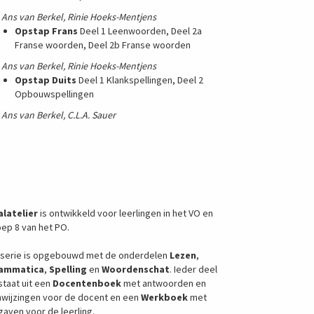
Ans van Berkel, Rinie Hoeks-Mentjens
Opstap Frans
Deel 1 Leenwoorden, Deel 2a
Franse woorden, Deel 2b Franse woorden
Ans van Berkel, Rinie Hoeks-Mentjens
Opstap Duits
Deel 1 Klankspellingen, Deel 2
Opbouwspellingen
Ans van Berkel, C.L.A. Sauer
alatelier
is ontwikkeld voor leerlingen in het VO en
ep 8 van het PO.
 serie is opgebouwd met de onderdelen
Lezen
,
ammatica
,
Spelling
en
Woordenschat
. Ieder deel
taat uit een
Docentenboek
met antwoorden en
nwijzingen voor de docent en een
Werkboek
met
aven voor de leerling.