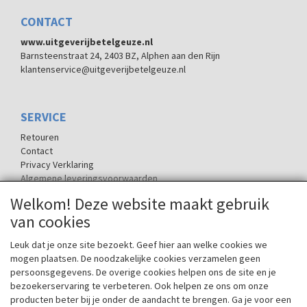
CONTACT
www.uitgeverijbetelgeuze.nl
Barnsteenstraat 24, 2403 BZ, Alphen aan den Rijn
klantenservice@uitgeverijbetelgeuze.nl
SERVICE
Retouren
Contact
Privacy Verklaring
Algemene leveringsvoorwaarden
Welkom! Deze website maakt gebruik
van cookies
SOCIALE MEDIA
Leuk dat je onze site bezoekt. Geef hier aan welke cookies we
mogen plaatsen. De noodzakelijke cookies verzamelen geen
persoonsgegevens. De overige cookies helpen ons de site en je
bezoekerservaring te verbeteren. Ook helpen ze ons om onze
producten beter bij je onder de aandacht te brengen. Ga je voor een
De naam Betelgeuze is ontleend aan de ster Betelgeuze in het