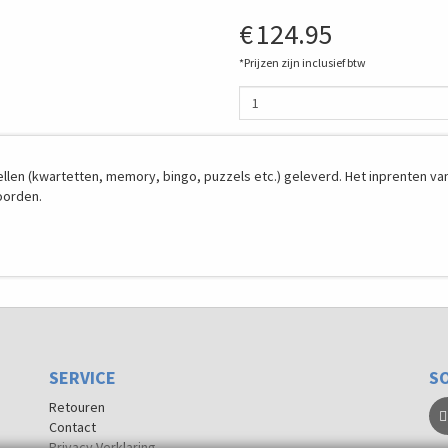
€
124.95
*Prijzen zijn inclusief btw
len (kwartetten, memory, bingo, puzzels etc.) geleverd. Het inprenten va
oorden.
SERVICE
SO
Retouren
Contact
Privacy Verklaring