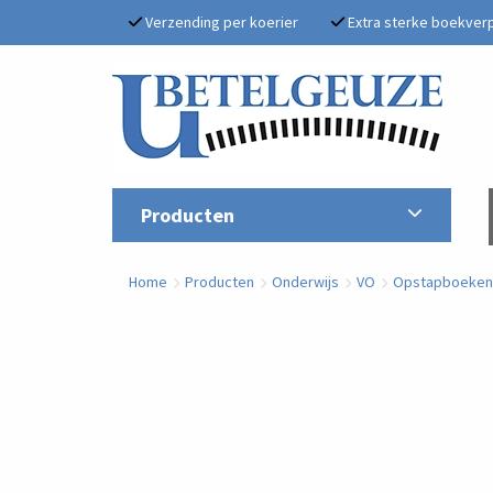
Verzending per koerier
Extra sterke boekver
Producten
Home
Producten
Onderwijs
VO
Opstapboeken