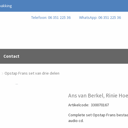
pakking
Telefoon: 06 351 225 36
WhatsApp: 06 351 225 36
Contact
Opstap Frans set van drie delen
Ans van Berkel, Rinie Ho
Artikelcode
:
330070167
Complete set Opstap Frans bestaan
audio cd.